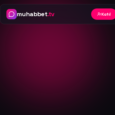
muhabbet
.tv
Katıl