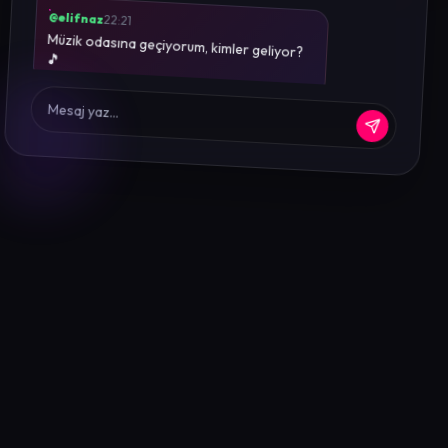
@elifnaz
22:21
Müzik odasına geçiyorum, kimler geliyor?
🎵