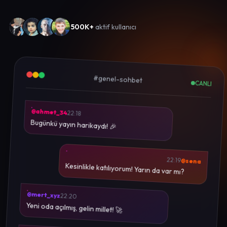
500K+
aktif kullanıcı
#genel-sohbet
CANLI
@ahmet_34
22:18
Bugünkü yayın harikaydı! 🎉
22:19
@sena
Kesinlikle katılıyorum! Yarın da var mı?
@mert_xyz
22:20
Yeni oda açılmış, gelin millet! 🚀